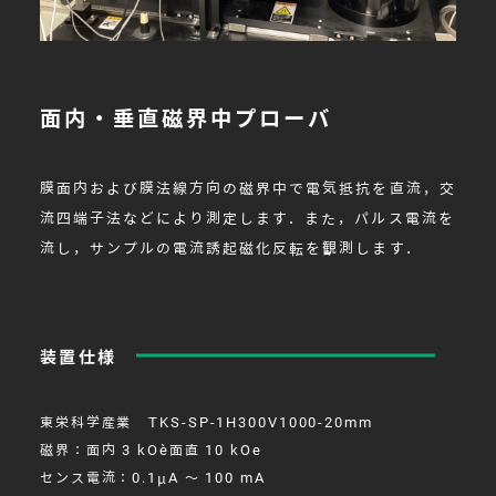
面内・垂直磁界中プローバ
膜面内および膜法線方向の磁界中で電気抵抗を直流，交
流四端子法などにより測定します．また，パルス電流を
流し，サンプルの電流誘起磁化反転を観測します．
装置仕様
東栄科学産業 TKS-SP-1H300V1000-20mm
磁界：面内 3 kOe，面直 10 kOe
センス電流：0.1μA ～ 100 mA